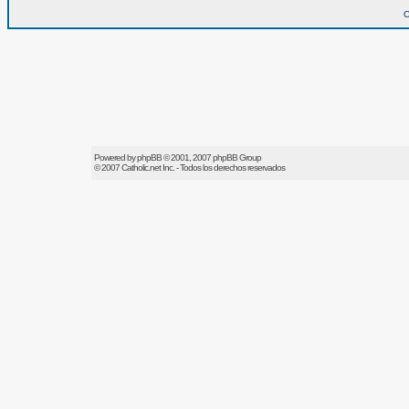
O
Powered by
phpBB
© 2001, 2007 phpBB Group
© 2007
Catholic.net
Inc. - Todos los derechos reservados