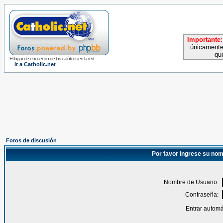
Importante:
únicamente
qu
El lugar de encuentro de los católicos en la red
Ir a Catholic.net
Foros de discusión
Por favor ingrese su nom
Nombre de Usuario:
Contraseña:
Entrar automá