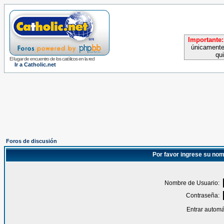
Importante:
únicamente
qu
El lugar de encuentro de los católicos en la red
Ir a Catholic.net
Foros de discusión
Por favor ingrese su nom
Nombre de Usuario:
Contraseña:
Entrar automá