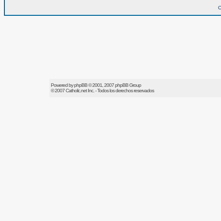
O
Powered by
phpBB
© 2001, 2007 phpBB Group
© 2007
Catholic.net
Inc. - Todos los derechos reservados