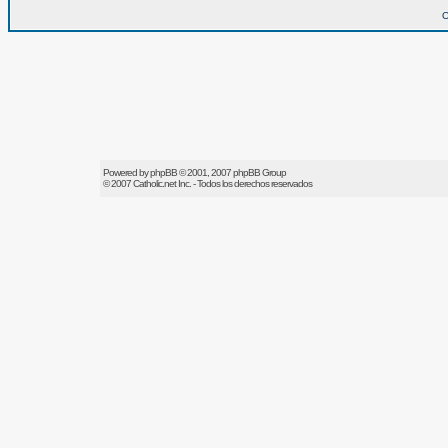
O
Powered by
phpBB
© 2001, 2007 phpBB Group
© 2007
Catholic.net
Inc. - Todos los derechos reservados