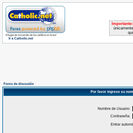
Importante:
únicamente
qu
El lugar de encuentro de los católicos en la red
Ir a Catholic.net
Foros de discusión
Por favor ingrese su nom
Nombre de Usuario:
Contraseña:
Entrar automá