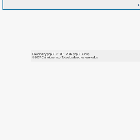
O
Powered by
phpBB
© 2001, 2007 phpBB Group
© 2007
Catholic.net
Inc. - Todos los derechos reservados