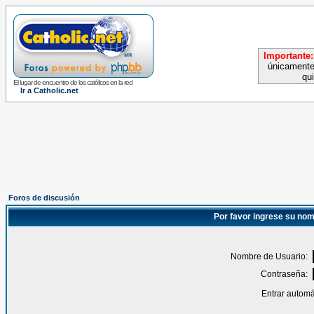
Importante:
únicamente
qu
El lugar de encuentro de los católicos en la red
Ir a Catholic.net
Foros de discusión
Por favor ingrese su nom
Nombre de Usuario:
Contraseña:
Entrar automá