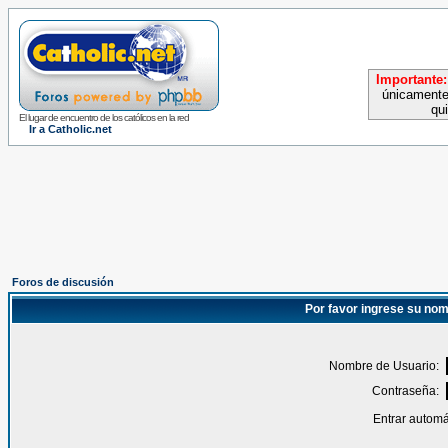
Importante:
únicamente
qu
El lugar de encuentro de los católicos en la red
Ir a Catholic.net
Foros de discusión
Por favor ingrese su nom
Nombre de Usuario:
Contraseña:
Entrar automá