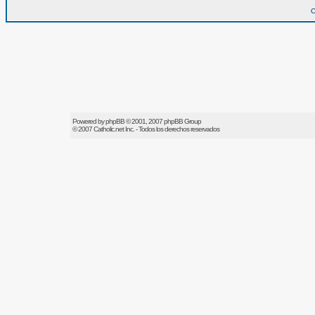
O
Powered by
phpBB
© 2001, 2007 phpBB Group
© 2007
Catholic.net
Inc. - Todos los derechos reservados