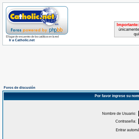
Importante:
únicamente
qu
El lugar de encuentro de los católicos en la red
Ir a Catholic.net
Foros de discusión
Por favor ingrese su nom
Nombre de Usuario:
Contraseña:
Entrar automá