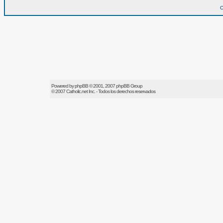
O
Powered by
phpBB
© 2001, 2007 phpBB Group
© 2007
Catholic.net
Inc. - Todos los derechos reservados