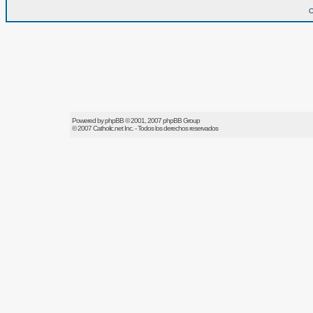
O
Powered by
phpBB
© 2001, 2007 phpBB Group
© 2007
Catholic.net
Inc. - Todos los derechos reservados