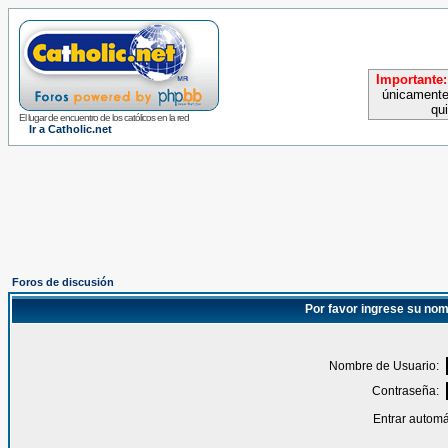
Importante:
únicamente
qu
El lugar de encuentro de los católicos en la red
Ir a Catholic.net
Foros de discusión
Por favor ingrese su nom
Nombre de Usuario:
Contraseña:
Entrar automá