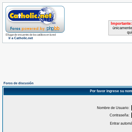
Importante:
únicamente
qu
El lugar de encuentro de los católicos en la red
Ir a Catholic.net
Foros de discusión
Por favor ingrese su nom
Nombre de Usuario:
Contraseña:
Entrar automá