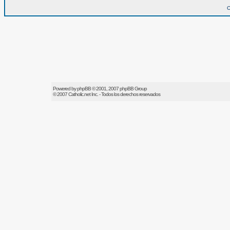
O
Powered by
phpBB
© 2001, 2007 phpBB Group
© 2007
Catholic.net
Inc. - Todos los derechos reservados