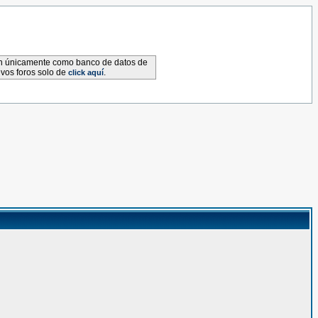
van únicamente como banco de datos de
evos foros solo de
.
click aquí