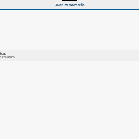
Olvidé mi contraseña
Group
os reservados