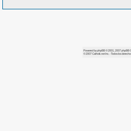
Powered by
phpBB
© 2001, 2007 phpBB 
© 2007
Catholic.net
Inc. - Todos los derech