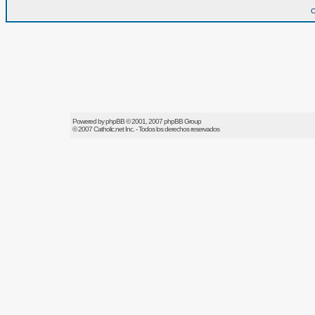
O
Powered by
phpBB
© 2001, 2007 phpBB Group
© 2007
Catholic.net
Inc. - Todos los derechos reservados