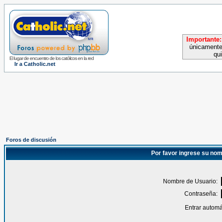
Importante:
únicamente
qu
El lugar de encuentro de los católicos en la red
Ir a Catholic.net
Foros de discusión
Por favor ingrese su nom
Nombre de Usuario:
Contraseña:
Entrar automá