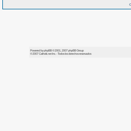
O
Powered by
phpBB
© 2001, 2007 phpBB Group
© 2007
Catholic.net
Inc. - Todos los derechos reservados