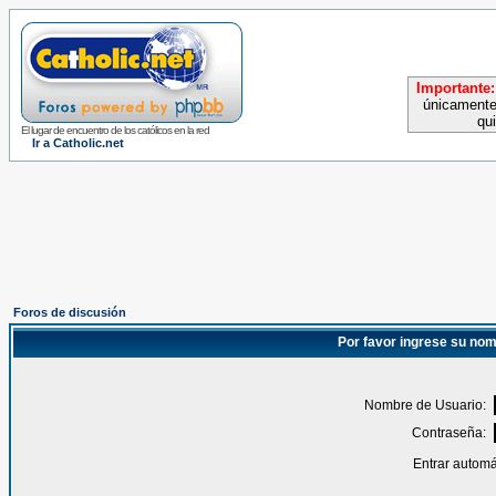
Importante:
únicamente
qu
El lugar de encuentro de los católicos en la red
Ir a Catholic.net
Foros de discusión
Por favor ingrese su nom
Nombre de Usuario:
Contraseña:
Entrar automá