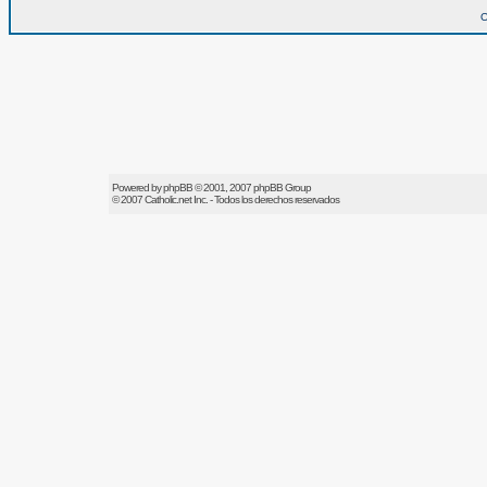
O
Powered by
phpBB
© 2001, 2007 phpBB Group
© 2007
Catholic.net
Inc. - Todos los derechos reservados