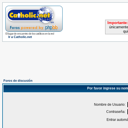
Importante:
únicamente
qu
El lugar de encuentro de los católicos en la red
Ir a Catholic.net
Foros de discusión
Por favor ingrese su nom
Nombre de Usuario:
Contraseña:
Entrar automá