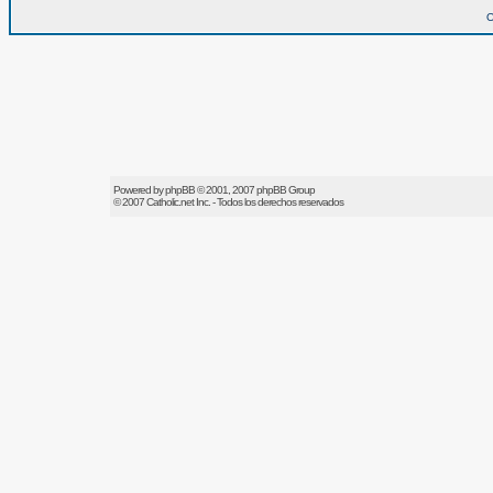
O
Powered by
phpBB
© 2001, 2007 phpBB Group
© 2007
Catholic.net
Inc. - Todos los derechos reservados