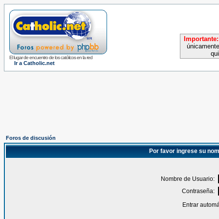
Importante:
únicamente
qu
El lugar de encuentro de los católicos en la red
Ir a Catholic.net
Foros de discusión
Por favor ingrese su nom
Nombre de Usuario:
Contraseña:
Entrar automá