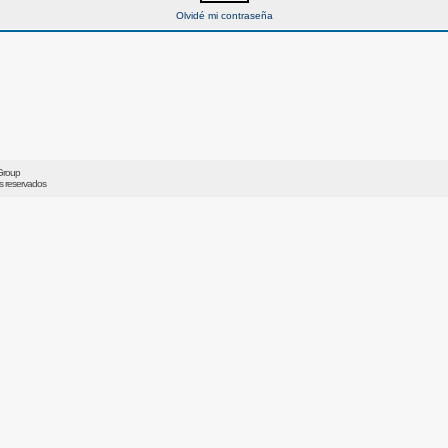
Olvidé mi contraseña
Group
os reservados