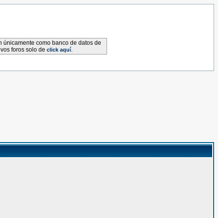
van únicamente como banco de datos de
evos foros solo de
.
click aquí