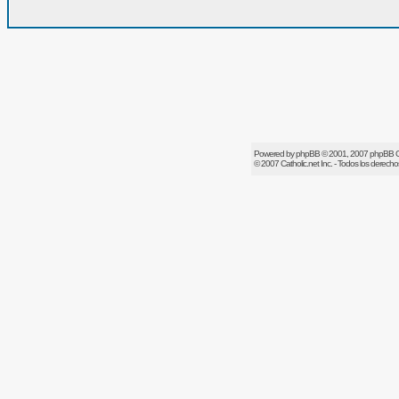
Powered by
phpBB
© 2001, 2007 phpBB 
© 2007
Catholic.net
Inc. - Todos los derech