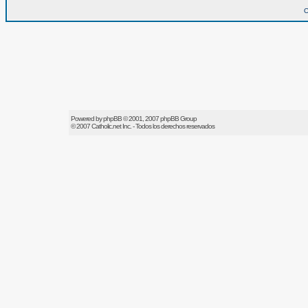
O
Powered by
phpBB
© 2001, 2007 phpBB Group
© 2007
Catholic.net
Inc. - Todos los derechos reservados