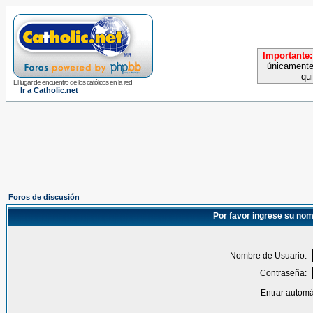
Importante:
únicamente
qu
El lugar de encuentro de los católicos en la red
Ir a Catholic.net
Foros de discusión
Por favor ingrese su nom
Nombre de Usuario:
Contraseña:
Entrar automá