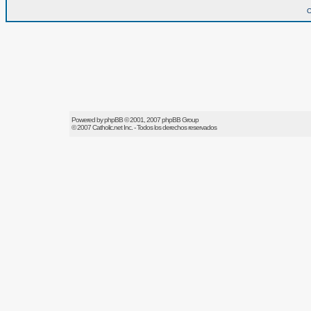
O
Powered by
phpBB
© 2001, 2007 phpBB Group
© 2007
Catholic.net
Inc. - Todos los derechos reservados