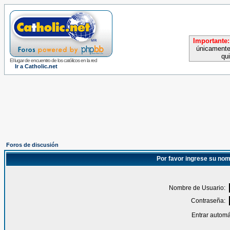
Importante:
únicamente
qu
El lugar de encuentro de los católicos en la red
Ir a Catholic.net
Foros de discusión
Por favor ingrese su nom
Nombre de Usuario:
Contraseña:
Entrar automá