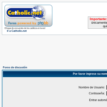
Importante:
únicamente
qu
El lugar de encuentro de los católicos en la red
Ir a Catholic.net
Foros de discusión
Por favor ingrese su nom
Nombre de Usuario:
Contraseña:
Entrar automá