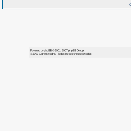
O
Powered by
phpBB
© 2001, 2007 phpBB Group
© 2007
Catholic.net
Inc. - Todos los derechos reservados