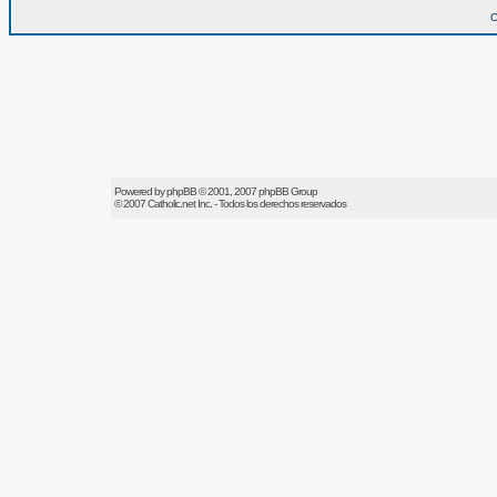
O
Powered by
phpBB
© 2001, 2007 phpBB Group
© 2007
Catholic.net
Inc. - Todos los derechos reservados