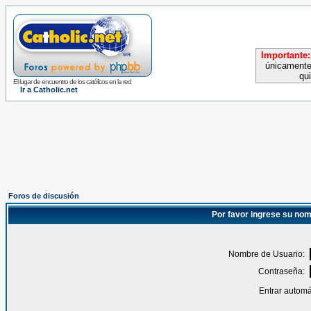
Importante:
únicamente
qu
El lugar de encuentro de los católicos en la red
Ir a Catholic.net
Foros de discusión
Por favor ingrese su nom
Nombre de Usuario:
Contraseña:
Entrar automá