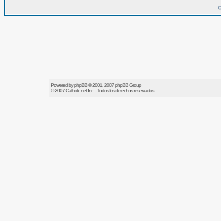
O
Powered by
phpBB
© 2001, 2007 phpBB Group
© 2007
Catholic.net
Inc. - Todos los derechos reservados