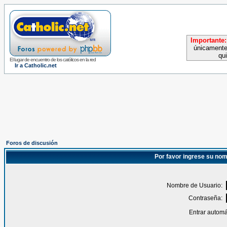
Importante:
únicamente
qu
El lugar de encuentro de los católicos en la red
Ir a Catholic.net
Foros de discusión
Por favor ingrese su nom
Nombre de Usuario:
Contraseña:
Entrar automá