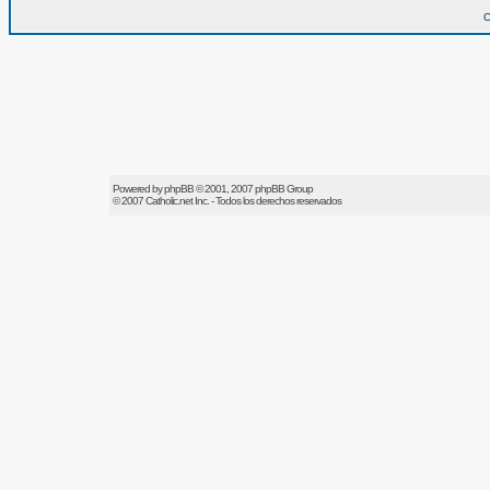
O
Powered by
phpBB
© 2001, 2007 phpBB Group
© 2007
Catholic.net
Inc. - Todos los derechos reservados