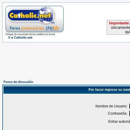
Importante:
únicamente
qu
El lugar de encuentro de los católicos en la red
Ir a Catholic.net
Foros de discusión
Por favor ingrese su nom
Nombre de Usuario:
Contraseña:
Entrar automá