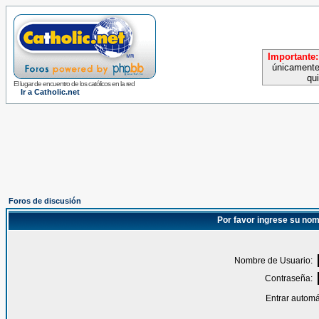
Importante:
únicamente
qu
El lugar de encuentro de los católicos en la red
Ir a Catholic.net
Foros de discusión
Por favor ingrese su nom
Nombre de Usuario:
Contraseña:
Entrar automá