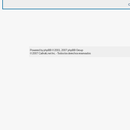
O
Powered by
phpBB
© 2001, 2007 phpBB Group
© 2007
Catholic.net
Inc. - Todos los derechos reservados