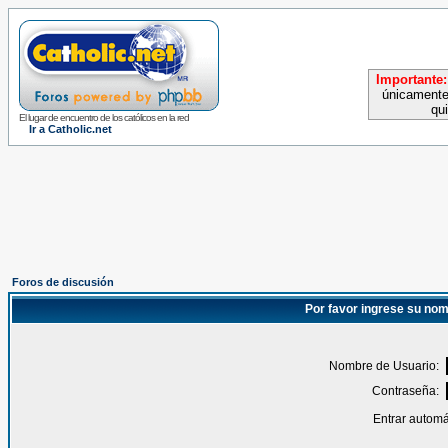
Importante:
únicamente
qu
El lugar de encuentro de los católicos en la red
Ir a Catholic.net
Foros de discusión
Por favor ingrese su nom
Nombre de Usuario:
Contraseña:
Entrar automá