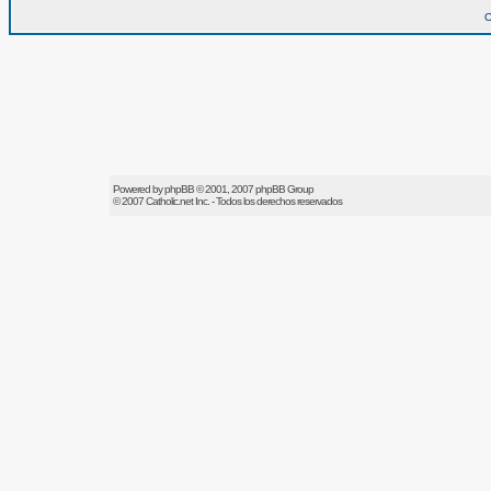
O
Powered by
phpBB
© 2001, 2007 phpBB Group
© 2007
Catholic.net
Inc. - Todos los derechos reservados