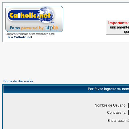
Importante:
únicamente
qu
El lugar de encuentro de los católicos en la red
Ir a Catholic.net
Foros de discusión
Por favor ingrese su nom
Nombre de Usuario:
Contraseña:
Entrar automá