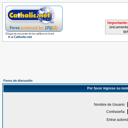
Importante:
únicamente
qu
El lugar de encuentro de los católicos en la red
Ir a Catholic.net
Foros de discusión
Por favor ingrese su nom
Nombre de Usuario:
Contraseña:
Entrar automá