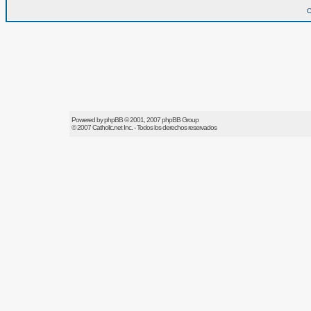
O
Powered by
phpBB
© 2001, 2007 phpBB Group
© 2007
Catholic.net
Inc. - Todos los derechos reservados