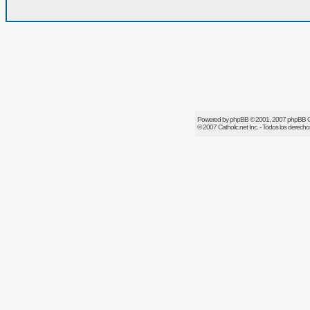
Powered by
phpBB
© 2001, 2007 phpBB 
© 2007
Catholic.net
Inc. - Todos los derech