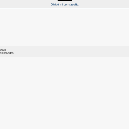
Olvidé mi contraseña
Group
os reservados