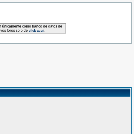
van únicamente como banco de datos de
evos foros solo de
.
click aquí