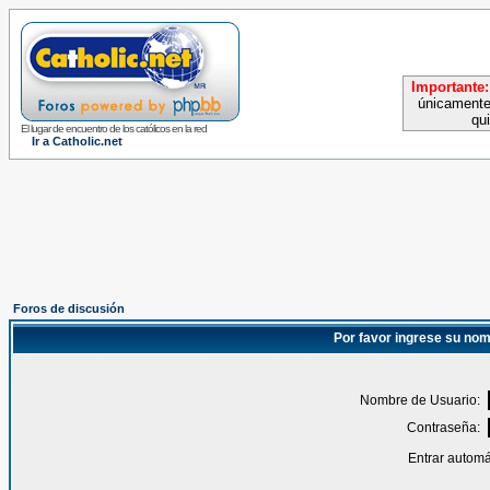
Importante:
únicamente
qu
El lugar de encuentro de los católicos en la red
Ir a Catholic.net
Foros de discusión
Por favor ingrese su nom
Nombre de Usuario:
Contraseña:
Entrar automá