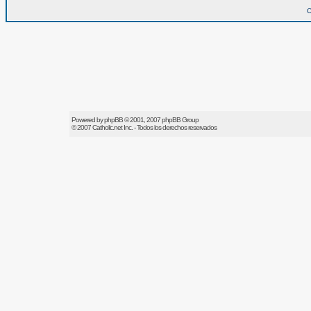
O
Powered by
phpBB
© 2001, 2007 phpBB Group
© 2007
Catholic.net
Inc. - Todos los derechos reservados