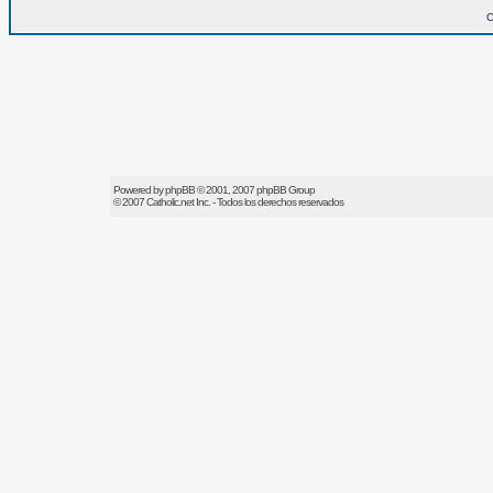
O
Powered by
phpBB
© 2001, 2007 phpBB Group
© 2007
Catholic.net
Inc. - Todos los derechos reservados