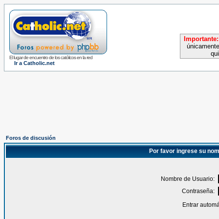
Importante:
únicamente
qu
El lugar de encuentro de los católicos en la red
Ir a Catholic.net
Foros de discusión
Por favor ingrese su nom
Nombre de Usuario:
Contraseña:
Entrar automá