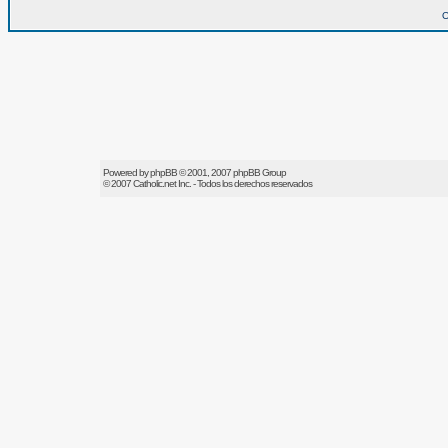
O
Powered by
phpBB
© 2001, 2007 phpBB Group
© 2007
Catholic.net
Inc. - Todos los derechos reservados