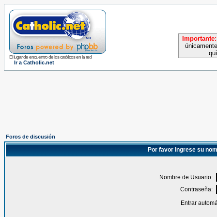
Importante:
únicamente
qu
El lugar de encuentro de los católicos en la red
Ir a Catholic.net
Foros de discusión
Por favor ingrese su nom
Nombre de Usuario:
Contraseña:
Entrar automá