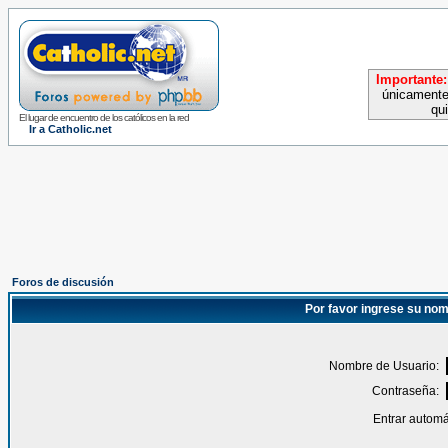
Importante:
únicamente
qu
El lugar de encuentro de los católicos en la red
Ir a Catholic.net
Foros de discusión
Por favor ingrese su nom
Nombre de Usuario:
Contraseña:
Entrar automá