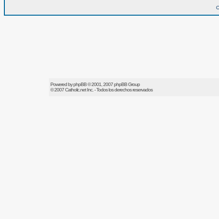
O
Powered by
phpBB
© 2001, 2007 phpBB Group
© 2007
Catholic.net
Inc. - Todos los derechos reservados