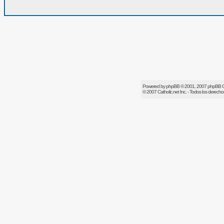
Powered by
phpBB
© 2001, 2007 phpBB 
© 2007
Catholic.net
Inc. - Todos los derech