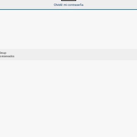
Olvidé mi contraseña
Group
os reservados