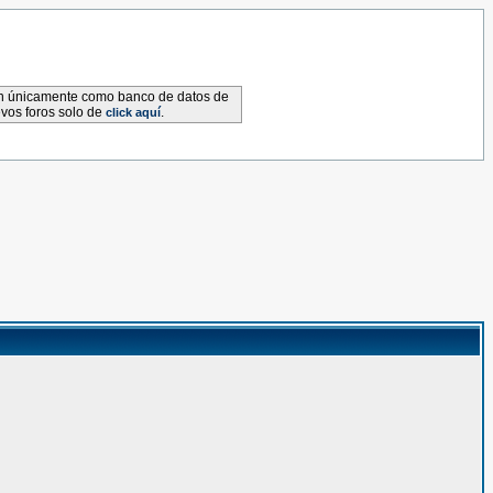
van únicamente como banco de datos de
evos foros solo de
.
click aquí