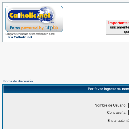
Importante:
únicamente
qu
El lugar de encuentro de los católicos en la red
Ir a Catholic.net
Foros de discusión
Por favor ingrese su nom
Nombre de Usuario:
Contraseña:
Entrar automá