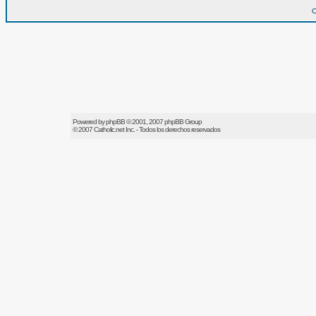
O
Powered by
phpBB
© 2001, 2007 phpBB Group
© 2007
Catholic.net
Inc. - Todos los derechos reservados