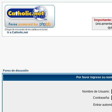
Importante:
únicamente
qu
El lugar de encuentro de los católicos en la red
Ir a Catholic.net
Foros de discusión
Por favor ingrese su nom
Nombre de Usuario:
Contraseña:
Entrar automá