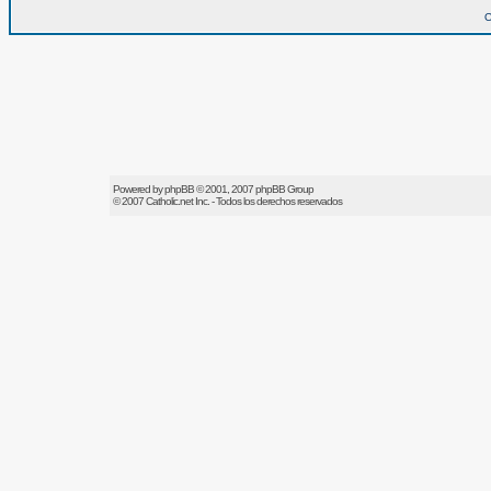
O
Powered by
phpBB
© 2001, 2007 phpBB Group
© 2007
Catholic.net
Inc. - Todos los derechos reservados