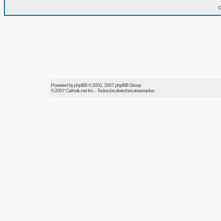
O
Powered by
phpBB
© 2001, 2007 phpBB Group
© 2007
Catholic.net
Inc. - Todos los derechos reservados