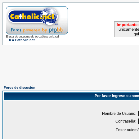
Importante:
únicamente
qu
El lugar de encuentro de los católicos en la red
Ir a Catholic.net
Foros de discusión
Por favor ingrese su nom
Nombre de Usuario:
Contraseña:
Entrar automá