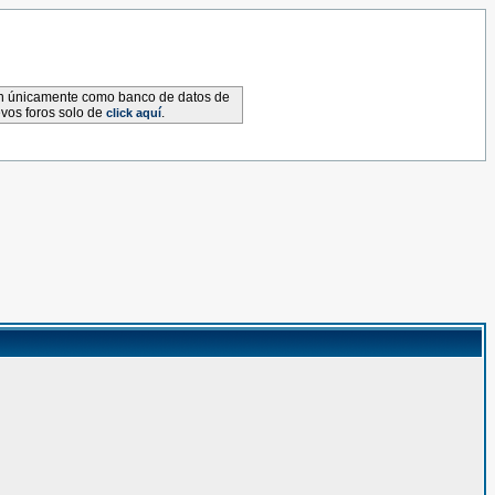
van únicamente como banco de datos de
evos foros solo de
.
click aquí