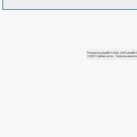
Powered by
phpBB
© 2001, 2007 phpBB 
© 2007
Catholic.net
Inc. - Todos los derech