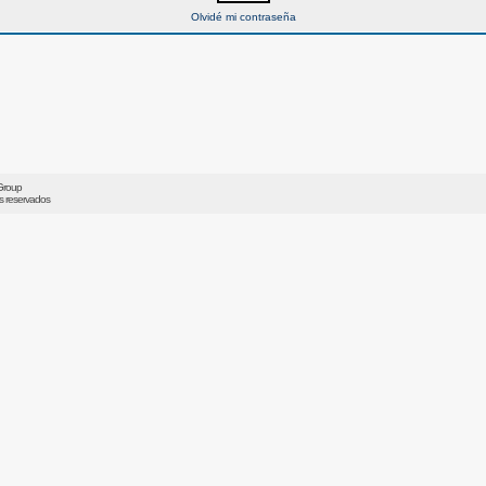
Olvidé mi contraseña
Group
os reservados