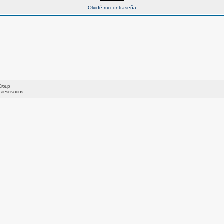
Olvidé mi contraseña
Group
os reservados