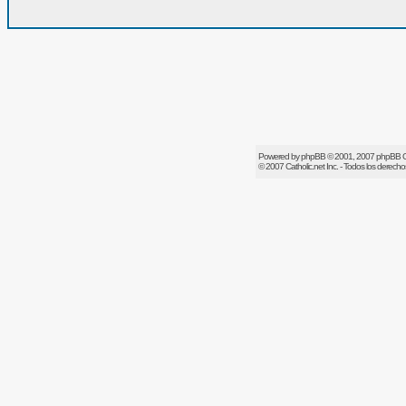
Powered by
phpBB
© 2001, 2007 phpBB 
© 2007
Catholic.net
Inc. - Todos los derech