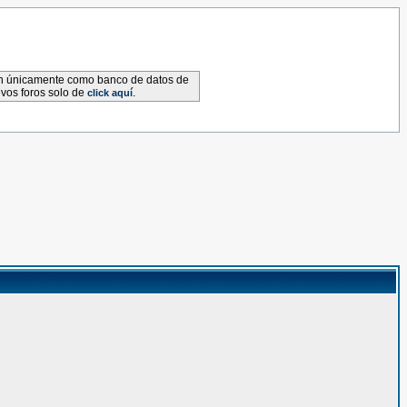
van únicamente como banco de datos de
evos foros solo de
.
click aquí