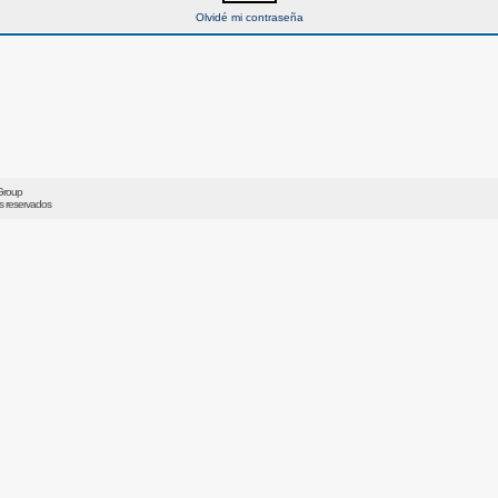
Olvidé mi contraseña
Group
os reservados