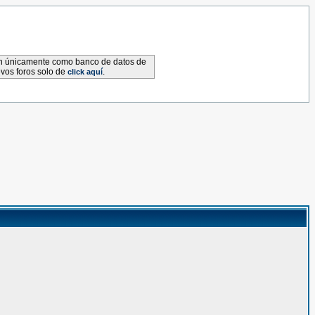
van únicamente como banco de datos de
evos foros solo de
.
click aquí