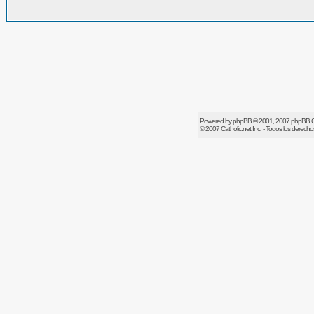
Powered by
phpBB
© 2001, 2007 phpBB 
© 2007
Catholic.net
Inc. - Todos los derech