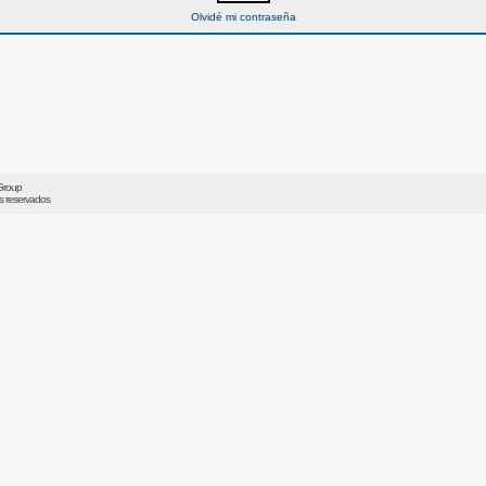
Olvidé mi contraseña
Group
os reservados