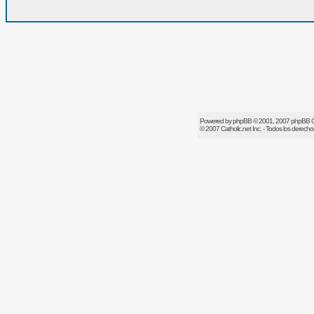
Powered by
phpBB
© 2001, 2007 phpBB 
© 2007
Catholic.net
Inc. - Todos los derech