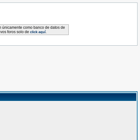
van únicamente como banco de datos de
evos foros solo de
.
click aquí