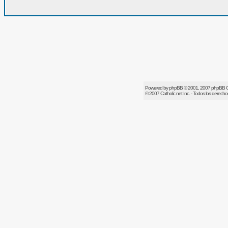
Powered by
phpBB
© 2001, 2007 phpBB 
© 2007
Catholic.net
Inc. - Todos los derech