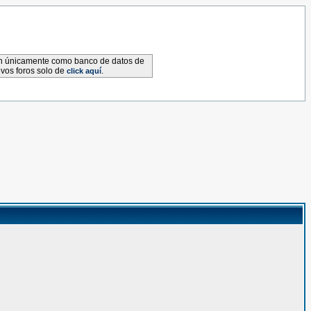
van únicamente como banco de datos de
evos foros solo de
.
click aquí