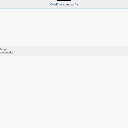
Olvidé mi contraseña
Group
os reservados