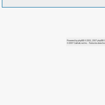
Powered by
phpBB
© 2001, 2007 phpBB 
© 2007
Catholic.net
Inc. - Todos los derech