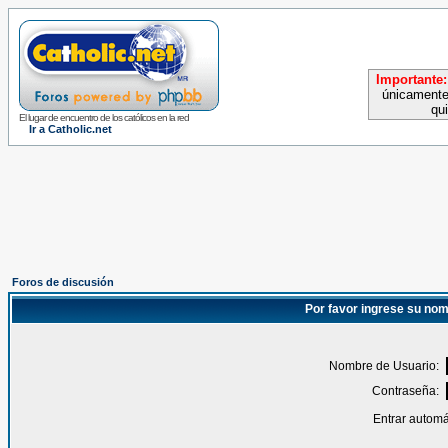
Importante:
únicamente
qu
El lugar de encuentro de los católicos en la red
Ir a Catholic.net
Foros de discusión
Por favor ingrese su nom
Nombre de Usuario:
Contraseña:
Entrar automá