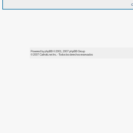
O
Powered by
phpBB
© 2001, 2007 phpBB Group
© 2007
Catholic.net
Inc. - Todos los derechos reservados