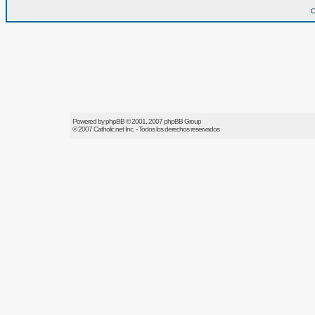
O
Powered by
phpBB
© 2001, 2007 phpBB Group
© 2007
Catholic.net
Inc. - Todos los derechos reservados