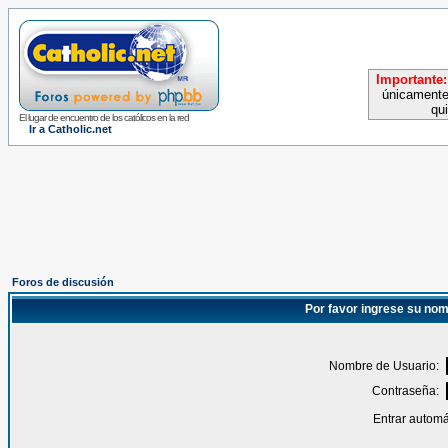
Importante:
únicamente
qu
El lugar de encuentro de los católicos en la red
Ir a Catholic.net
Foros de discusión
Por favor ingrese su nom
Nombre de Usuario:
Contraseña:
Entrar automá