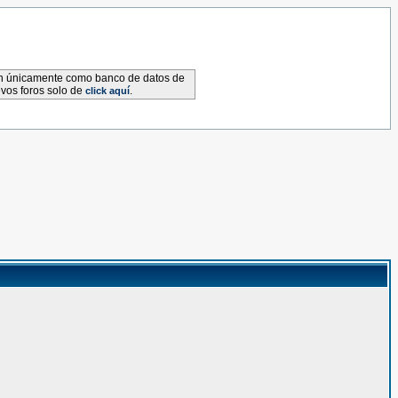
van únicamente como banco de datos de
evos foros solo de
.
click aquí