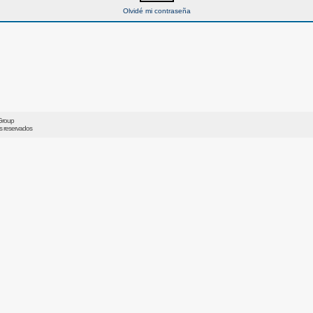
Olvidé mi contraseña
Group
os reservados