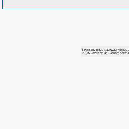
Powered by
phpBB
© 2001, 2007 phpBB 
© 2007
Catholic.net
Inc. - Todos los derech