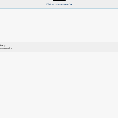
Olvidé mi contraseña
Group
os reservados