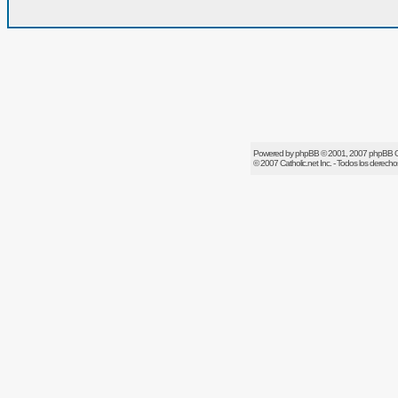
Powered by
phpBB
© 2001, 2007 phpBB 
© 2007
Catholic.net
Inc. - Todos los derech