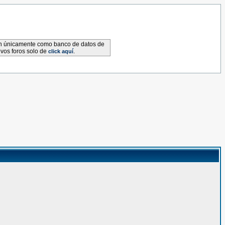
van únicamente como banco de datos de
evos foros solo de
.
click aquí