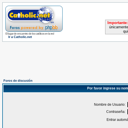
Importante:
únicamente
qu
El lugar de encuentro de los católicos en la red
Ir a Catholic.net
Foros de discusión
Por favor ingrese su nom
Nombre de Usuario:
Contraseña:
Entrar automá