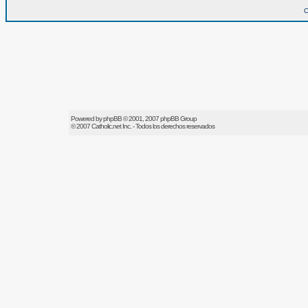
O
Powered by
phpBB
© 2001, 2007 phpBB Group
© 2007
Catholic.net
Inc. - Todos los derechos reservados