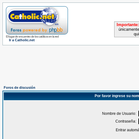
Importante:
únicamente
qu
El lugar de encuentro de los católicos en la red
Ir a Catholic.net
Foros de discusión
Por favor ingrese su nom
Nombre de Usuario:
Contraseña:
Entrar automá