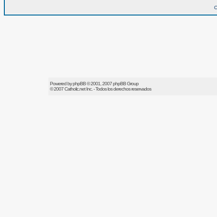
O
Powered by
phpBB
© 2001, 2007 phpBB Group
© 2007
Catholic.net
Inc. - Todos los derechos reservados