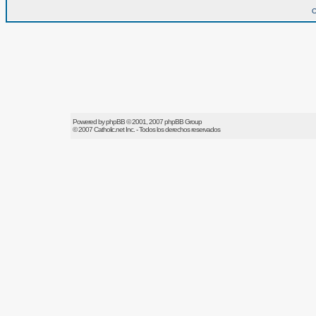
O
Powered by
phpBB
© 2001, 2007 phpBB Group
© 2007
Catholic.net
Inc. - Todos los derechos reservados