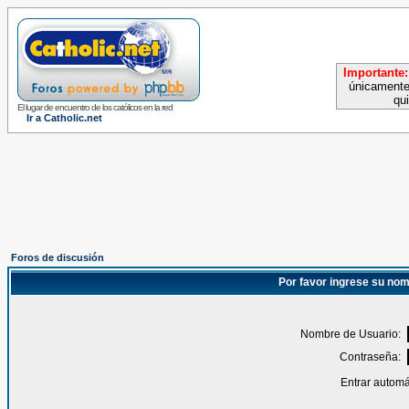
Importante:
únicamente
qu
El lugar de encuentro de los católicos en la red
Ir a Catholic.net
Foros de discusión
Por favor ingrese su nom
Nombre de Usuario:
Contraseña:
Entrar automá