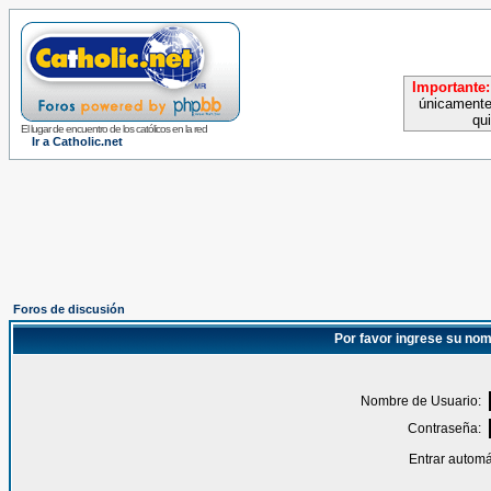
Importante:
únicamente
qu
El lugar de encuentro de los católicos en la red
Ir a Catholic.net
Foros de discusión
Por favor ingrese su nom
Nombre de Usuario:
Contraseña:
Entrar automá