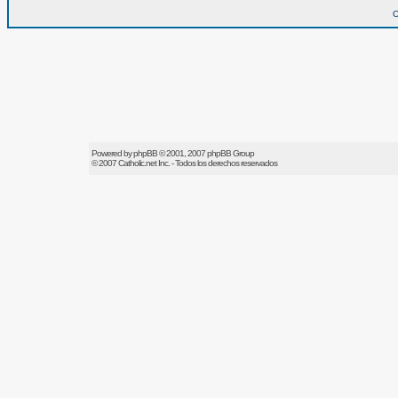
O
Powered by
phpBB
© 2001, 2007 phpBB Group
© 2007
Catholic.net
Inc. - Todos los derechos reservados