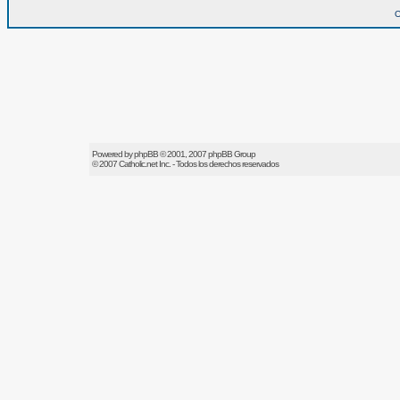
O
Powered by
phpBB
© 2001, 2007 phpBB Group
© 2007
Catholic.net
Inc. - Todos los derechos reservados