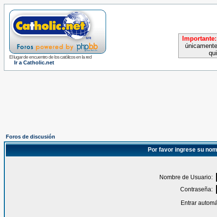
Importante:
únicamente
qu
El lugar de encuentro de los católicos en la red
Ir a Catholic.net
Foros de discusión
Por favor ingrese su nom
Nombre de Usuario:
Contraseña:
Entrar automá