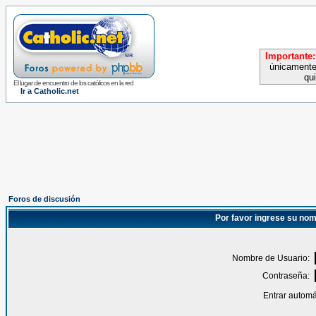
Importante:
únicamente
qu
El lugar de encuentro de los católicos en la red
Ir a Catholic.net
Foros de discusión
Por favor ingrese su nom
Nombre de Usuario:
Contraseña:
Entrar automá