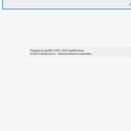
O
Powered by
phpBB
© 2001, 2007 phpBB Group
© 2007
Catholic.net
Inc. - Todos los derechos reservados