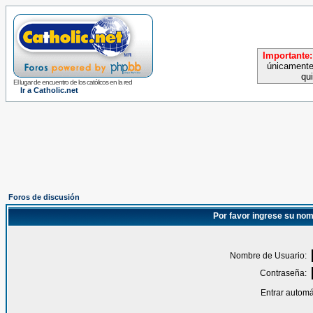
Importante:
únicamente
qu
El lugar de encuentro de los católicos en la red
Ir a Catholic.net
Foros de discusión
Por favor ingrese su nom
Nombre de Usuario:
Contraseña:
Entrar automá