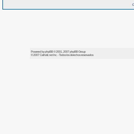
O
Powered by
phpBB
© 2001, 2007 phpBB Group
© 2007
Catholic.net
Inc. - Todos los derechos reservados